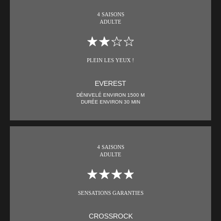
4 SAISONS
ADULTE
PLEIN LES YEUX !
EVEREST
DÉNIVELÉ ENVIRON 1500 M
DURÉE ENVIRON 30 MIN
4 SAISONS
ADULTE
SENSATIONS GARANTIES
CROSSROCK