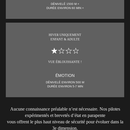
DÉNIVELÉ 1500 M +
DURÉE ENVIRON 60 MIN +
HIVER UNIQUEMENT
ENFANT & ADULTE
VUE ÉBLOUISSANTE !
ÉMOTION
DÉNIVELÉ ENVIRON 500 M
DURÉE ENVIRON 5-7 MIN
Aucune connaissance préalable n’est nécessaire. Nos pilotes
expérimentés et brevetés d’état en parapente
vous offrent le plus haut niveau de sécurité pour évoluer dans la
3e dimension.