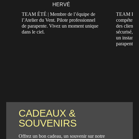
HERVÉ
TEAM ÉTÉ | Membre de l’équipe de
TEAM ÉTÉ 
l’Atelier du Vent. Pilote professionnel
compétences
de parapente. Vivez un moment unique
des clients
dans le ciel.
sécurisé, p
un instant 
parapente à 
CADEAUX &
SOUVENIRS
Offrez un bon cadeau, un souvenir sur notre